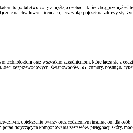
kalorii to portal stworzony z myślą o osobach, które chcą przemyśleć 
yłącznie na chwilowych trendach, lecz wolą spojrzeć na zdrowy styl życi
ym technologiom oraz wszystkim zagadnieniom, które łączą się z cod
tu, sieci bezprzewodowych, światłowodów, 5G, chmury, hostingu, cyb
etycznym, upiększaniu twarzy oraz codziennym inspiracjom dla osób, k
nych porad dotyczących komponowania zestawów, pielęgnacji skóry, 