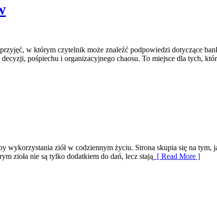
w
 przyjęć, w którym czytelnik może znaleźć podpowiedzi dotyczące bank
cyzji, pośpiechu i organizacyjnego chaosu. To miejsce dla tych, któ
by wykorzystania ziół w codziennym życiu. Strona skupia się na tym, 
m zioła nie są tylko dodatkiem do dań, lecz stają
[ Read More ]