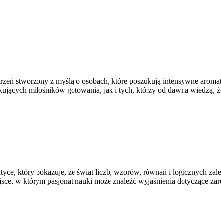
strzeń stworzony z myślą o osobach, które poszukują intensywne aromaty
kujących miłośników gotowania, jak i tych, którzy od dawna wiedzą, 
ce, który pokazuje, że świat liczb, wzorów, równań i logicznych zale
ejsce, w którym pasjonat nauki może znaleźć wyjaśnienia dotyczące z