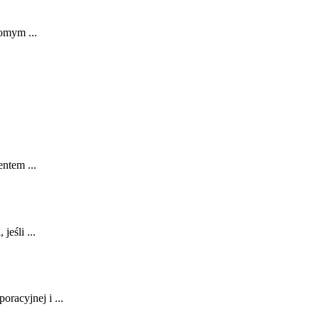
domym ...
ntem ...
jeśli ...
oracyjnej i ...