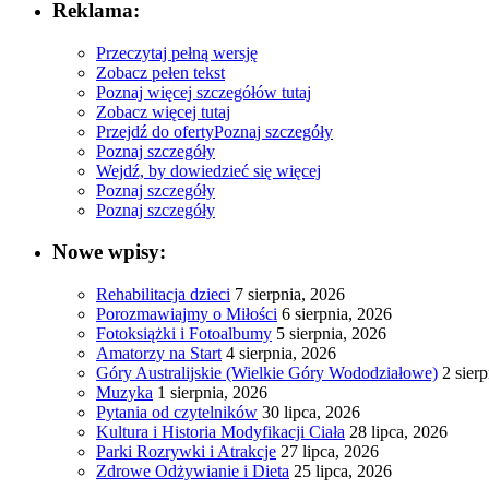
Reklama:
Przeczytaj pełną wersję
Zobacz pełen tekst
Poznaj więcej szczegółów tutaj
Zobacz więcej tutaj
Przejdź do oferty
Poznaj szczegóły
Poznaj szczegóły
Wejdź, by dowiedzieć się więcej
Poznaj szczegóły
Poznaj szczegóły
Nowe wpisy:
Rehabilitacja dzieci
7 sierpnia, 2026
Porozmawiajmy o Miłości
6 sierpnia, 2026
Fotoksiążki i Fotoalbumy
5 sierpnia, 2026
Amatorzy na Start
4 sierpnia, 2026
Góry Australijskie (Wielkie Góry Wododziałowe)
2 sier
Muzyka
1 sierpnia, 2026
Pytania od czytelników
30 lipca, 2026
Kultura i Historia Modyfikacji Ciała
28 lipca, 2026
Parki Rozrywki i Atrakcje
27 lipca, 2026
Zdrowe Odżywianie i Dieta
25 lipca, 2026